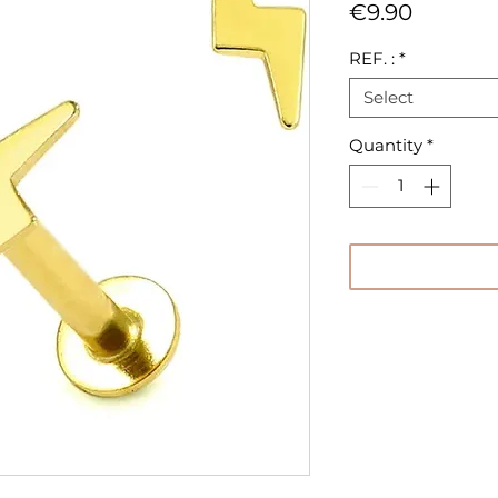
Price
€9.90
REF. :
*
Select
Quantity
*