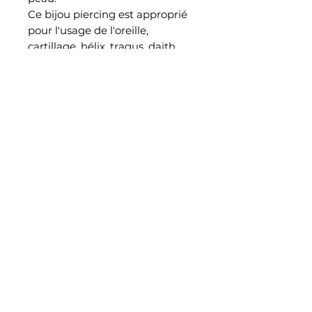
Ce bijou piercing est approprié
pour l'usage de l'oreille,
cartillage, hélix, tragus, daith,
conch
EN SAVOIR PLUS
Notre histoire
Retrouvez nous également dans notre studio piercing au
38 rue Saint Aubin à Angers
CONTACT
Join jewelry_madpiercing on instagram
Blog
INFO
Mentions légales
politique de confidentialité
CGV