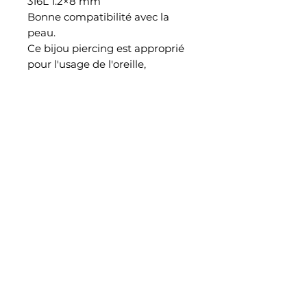
316L 1.2×8 mm
Bonne compatibilité avec la
peau.
Ce bijou piercing est approprié
pour l'usage de l'oreille,
cartillage, hélix, tragus, daith,
conch
EN SAVOIR PLUS
Notre histoire
Retrouvez nous également dans notre studio piercing au
38 rue Saint Aubin à Angers
CONTACT
Join jewelry_madpiercing on instagram
Blog
INFO
Mentions légales
politique de confidentialité