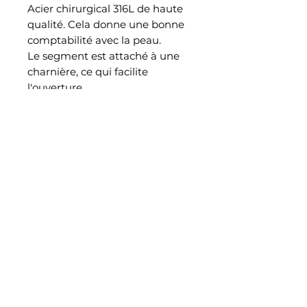
Acier chirurgical 316L de haute
qualité. Cela donne une bonne
comptabilité avec la peau.
Le segment est attaché à une
charnière, ce qui facilite
l'ouverture.
Ce bijou piercing est approprié
pour l'usage du septum
EN SAVOIR PLUS
Notre histoire
Retrouvez nous également dans notre studio piercing au
38 rue Saint Aubin à Angers
CONTACT
Join jewelry_madpiercing on instagram
Blog
INFO
Mentions légales