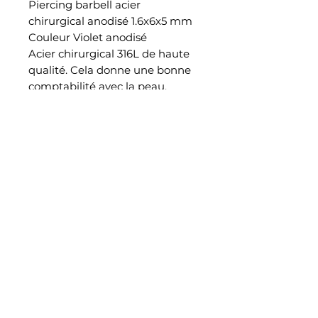
Piercing barbell acier
chirurgical anodisé 1.6x6x5 mm
Couleur Violet anodisé
Acier chirurgical 316L de haute
qualité. Cela donne une bonne
comptabilité avec la peau.
Ce bijou piercing est approprié
pour l'usage de la langue
EN SAVOIR PLUS
Notre histoire
Retrouvez nous également dans notre studio piercing au
38 rue Saint Aubin à Angers
CONTACT
Join jewelry_madpiercing on instagram
Blog
INFO
Mentions légales