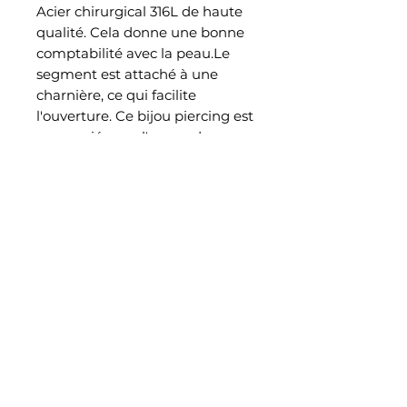
Acier chirurgical 316L de haute
qualité. Cela donne une bonne
comptabilité avec la peau.Le
segment est attaché à une
charnière, ce qui facilite
l'ouverture. Ce bijou piercing est
approprié pour l'usage de
l'oreille, hélix, tragus,
daith, septum et conch
EN SAVOIR PLUS
Notre histoire
Retrouvez nous également dans notre studio piercing au
38 rue Saint Aubin à Angers
CONTACT
Join jewelry_madpiercing on instagram
Blog
INFO