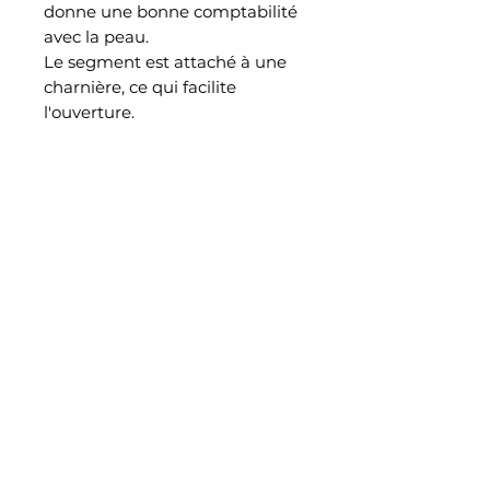
donne une bonne comptabilité
avec la peau.
Le segment est attaché à une
charnière, ce qui facilite
l'ouverture.
Ce bijou piercing est approprié
pour l'usage du daith
EN SAVOIR PLUS
Notre histoire
Retrouvez nous également dans notre studio piercing au
38 rue Saint Aubin à Angers
CONTACT
Join jewelry_madpiercing on instagram
Blog
INFO
Mentions légales
politique de confidentialité