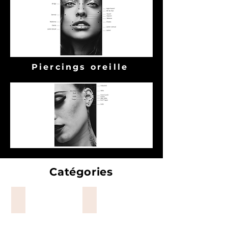
Piercings oreille
Catégories
Labret
Stud nez